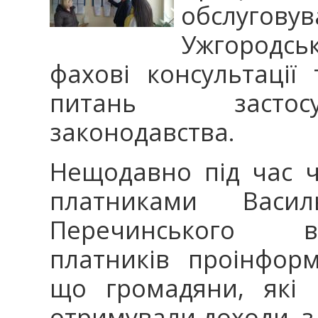
обслуго
Ужгородськ
фахові консультації
питань застос
законодавства.
Нещодавно під час че
платниками Васи
Перечинського ві
платників проінформу
що громадяни, які 
отримували доходи, з 