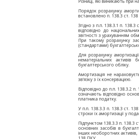
Різниці, які виникають при 
Порядок розрахунку аморти
встановлено п. 138.3 ст. 138
Згідно з п.п. 138.3.1 п. 138
відповідно до національни
звітності з урахуванням обмеж
При такому розрахунку за
(стандартами) бухгалтерсько
Для розрахунку амортизації
нематеріальних активів б
бухгалтерського обліку.
Амортизація не нараховуєть
зв’язку з їх консервацією.
Відповідно до п.п. 138.3.2 п
означають відповідно основн
платника податку.
У п.п. 138.3.3 п. 138.3 ст. 
строки їх амортизації у под
Підпунктом 138.3.3 п. 138.3 
основних засобів в бухгал
інших необоротних активів, 
138 ПКУ.