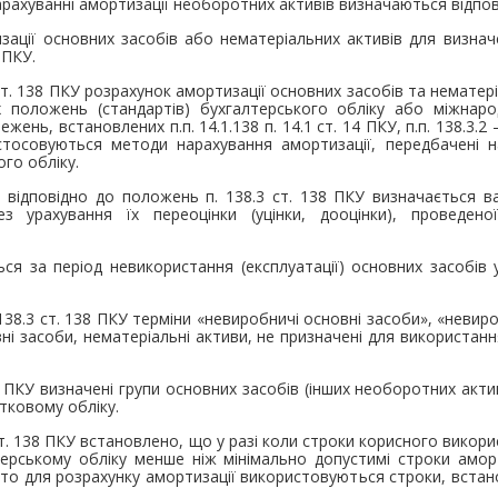
нарахуванні амортизації необоротних активів визначаються відпов
зації основних засобів або нематеріальних активів для визнач
 ПКУ.
.3 ст. 138 ПКУ розрахунок амортизації основних засобів та немате
х положень (стандартів) бухгалтерського обліку або міжнаро
ень, встановлених п.п. 14.1.138 п. 14.1 ст. 14 ПКУ, п.п. 138.3.2 –
стосовуються методи нарахування амортизації, передбачені 
го обліку.
 відповідно до положень п. 138.3 ст. 138 ПКУ визначається в
ез урахування їх переоцінки (уцінки, дооцінки), проведен
ся за період невикористання (експлуатації) основних засобів у
. 138.3 ст. 138 ПКУ терміни «невиробничі основні засоби», «невир
і засоби, нематеріальні активи, не призначені для використанн
138 ПКУ визначені групи основних засобів (інших необоротних акти
атковому обліку.
ст. 138 ПКУ встановлено, що у разі коли строки корисного викорис
терському обліку менше ніж мінімально допустимі строки аморт
то для розрахунку амортизації використовуються строки, встановле