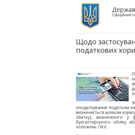
Державн
Офіційний п
Щодо застосуван
податкових кор
П
п
а
д
з
З
оподаткування податком на 
визначається шляхом коригу
збитку), визначеного у ф
бухгалтерського обліку аб
положень ПКУ.