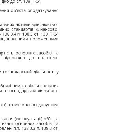
ідно до ст. 138 ПКУ.
ення об’єкта оподаткування
ріальних активів здійснюється
дних стандартів фінансової
 138.3.4 п. 138.3 ст. 138 ПКУ.
національними положеннями
артість основних засобів та
ої відповідно до положень
 господарській діяльності у
обничі нематеріальні активи»
я в господарській діяльності
вів) та мінімально допустимі
тання (експлуатації) об’єкта
изації основних засобів та
ні п.п. 138.3.3 п. 138.3 ст.