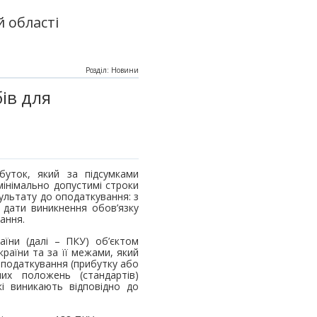
 області
Розділ: Новини
ів для
буток, який за підсумками
мінімально допустимі строки
ультату до оподаткування: з
 дати виникнення обов’язку
ання.
раїни (далі – ПКУ) об’єктом
раїни та за її межами, який
оподаткування (прибутку або
них положень (стандартів)
кі виникають відповідно до