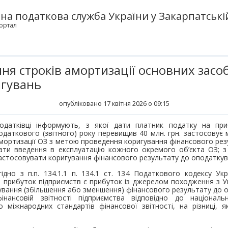
а податкова служба України у Закарпатській
ортал
ня строків амортизації основних засоб
игувань
опубліковано 17 квітня 2026 о 09:15
одатківці інформують, з якої дати платник податку на при
одаткового (звітного) року перевищив 40 млн. грн. застосовує 
мортизації ОЗ з метою проведення коригування фінансового рез
ати введення в експлуатацію кожного окремого об’єкта ОЗ; з
астосовувати коригування фінансового результату до оподаткув
гідно з п.п. 134.1.1 п. 134.1 ст. 134 Податкового кодексу Ук
прибуток підприємств є прибуток із джерелом походження з Ук
вання (збільшення або зменшення) фінансового результату до 
інансовій звітності підприємства відповідно до національ
о міжнародних стандартів фінансової звітності, на різниці, я