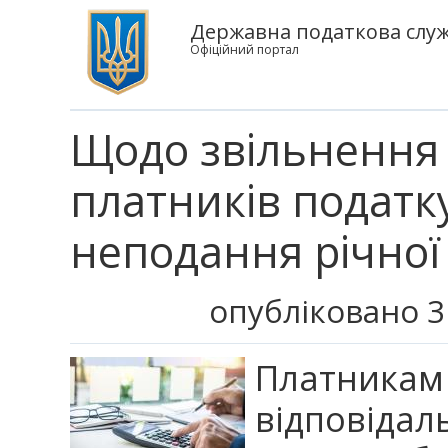
Державна податкова служб
Офіційний портал
Щодо звільнення 
платників податк
неподання річної 
опубліковано 3
Платник
відповідал