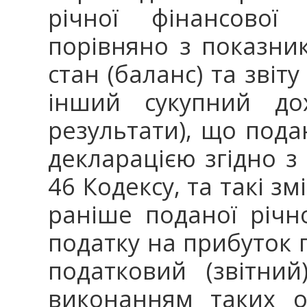
річної фінансової 
порівняно з показни
стан (баланс) та звіт
інший сукупний дох
результати), що под
декларацією згідно з 
46 Кодексу, та такі з
раніше поданої річно
податку на прибуток 
податковий (звітний
виконанням таких о