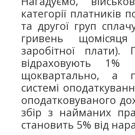
Нагадуємо, військо
категорії платників п
та другої груп сплач
гривень щомісяця
заробітної плати). 
відраховують 1% 
щоквартально, а п
системі оподаткуванн
оподатковуваного дох
збір з найманих пра
становить 5% від нара