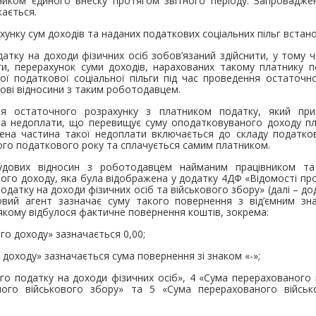
иком єдиного внеску протягом звітного періоду. Запроваджен
кається.
нку сум доходів та наданих податкових соціальних пільг встанов
тку на доходи фізичних осіб зобов’язаний здійснити, у тому ч
ги, перерахунок суми доходів, нарахованих такому платнику п
ої податкової соціальної пільги під час проведення остаточн
дові відносини з таким роботодавцем.
я остаточного розрахунку з платником податку, який при
а недоплати, що перевищує суму оподатковуваного доходу пл
шена частина такої недоплати включається до складу податко
ного податкового року та сплачується самим платником.
удових відносин з роботодавцем найманим працівником та
го доходу, яка була відображена у додатку 4ДФ «Відомості пр
датку на доходи фізичних осіб та військового збору» (далі – д
ковий агент зазначає суму такого повернення з від’ємним з
у якому відбулося фактичне повернення коштів, зокрема:
го доходу» зазначається 0,00;
 доходу» зазначається сума повернення зі знаком «-»;
го податку на доходи фізичних осіб», 4 «Сума перерахованого 
ного військового збору» та 5 «Сума перерахованого війсь