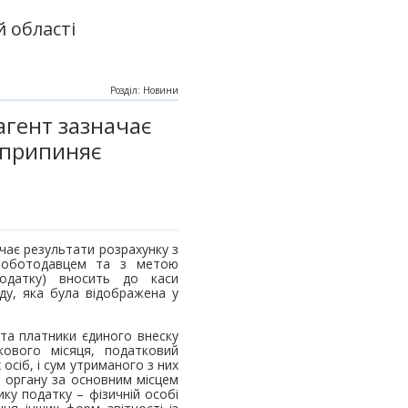
 області
Розділ: Новини
агент зазначає
 припиняє
чає результати розрахунку з
 роботодавцем та з метою
податку) вносить до каси
ду, яка була відображена у
 та платники єдиного внеску
кового місяця, податковий
осіб, і сум утриманого з них
о органу за основним місцем
ку податку – фізичній особі