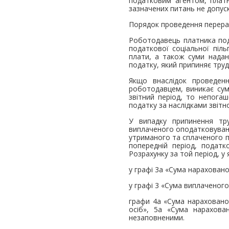
податковим агентом, платн
зазначених питань не допус
Порядок проведення перераху
Роботодавець платника пода
податкової соціальної піль
плати, а також суми надан
податку, який припиняє тру
Якщо внаслідок проведенн
роботодавцем, виникає сум
звітний період, то непога
податку за наслідками звіт
У випадку припинення тр
виплаченого оподатковувано
утриманого та сплаченого по
попередній період, подат
Розрахунку за той період, 
у графі 3а «Сума нараховано
у графі 3 «Сума виплаченого
графи 4а «Сума нараховано
осіб», 5а «Сума нарахова
незаповненими.