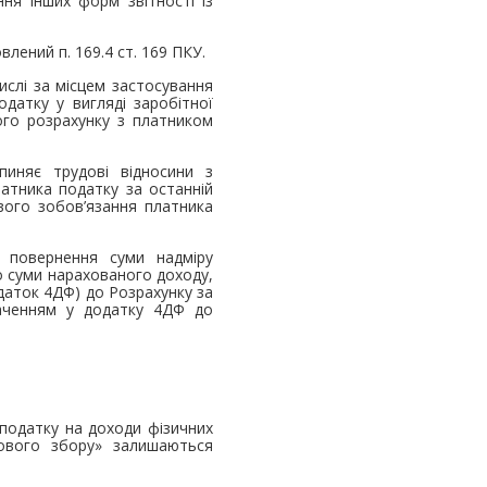
ня інших форм звітності із
лений п. 169.4 ст. 169 ПКУ.
ислі за місцем застосування
одатку у вигляді заробітної
ого розрахунку з платником
пиняє трудові відносини з
атника податку за останній
вого зобов’язання платника
 повернення суми надміру
о суми нарахованого доходу,
одаток 4ДФ) до Розрахунку за
наченням у додатку 4ДФ до
податку на доходи фізичних
кового збору» залишаються