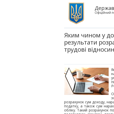
Державн
Офіційний п
Яким чином у до
результати розр
трудові відноси
Я
н
у
п
Р
О
з
розрахунок сум доходу, нара
податку, а також сум нарах
обліку. Такий розрахунок п