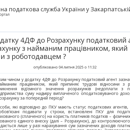
а податкова служба України у Закарпатській
ортал
датку 4ДФ до Розрахунку податковий 
ахунку з найманим працівником, який
ни з роботодавцем ?
опубліковано 04 липня 2025 о 11:32
ким чином у додатку 4ДФ до Розрахунку податковий агент зазна
айманим працівником, який припиняє трудові відносини з
никнення від’ємного значення розрахунків (недоплати з 
ідприємства суму надміру виплаченого оподатковуваного дохо
озрахунку за попередній період?
соби, які відповідно до ПКУ мають статус податкових агентів,
обов’язані подавати у строки, встановлені ПКУ для подат
хованого (сплаченого) на користь платників податків – фізичних 
ованого єдиного внеску (далі – Розрахунок), до контролюючог
одається лише у разі нарахування сум зазначених доходів платни