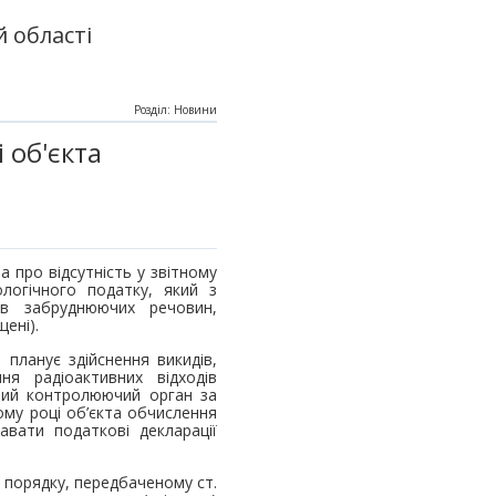
 області
Розділ: Новини
 об'єкта
 про відсутність у звітному
логічного податку, який з
ів забруднюючих речовин,
ені).
 планує здійснення викидів,
ня радіоактивних відходів
дний контролюючий орган за
ому році об’єкта обчислення
авати податкові декларації
 порядку, передбаченому ст.