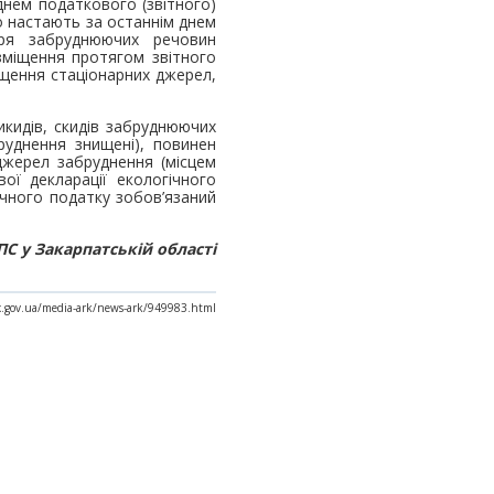
днем податкового (звітного)
о настають за останнім днем
тря забруднюючих речовин
зміщення протягом звітного
міщення стаціонарних джерел,
икидів, скидів забруднюючих
руднення знищені), повинен
джерел забруднення (місцем
ої декларації екологічного
гічного податку зобов’язаний
ПС у Закарпатській області
ax.gov.ua/media-ark/news-ark/949983.html