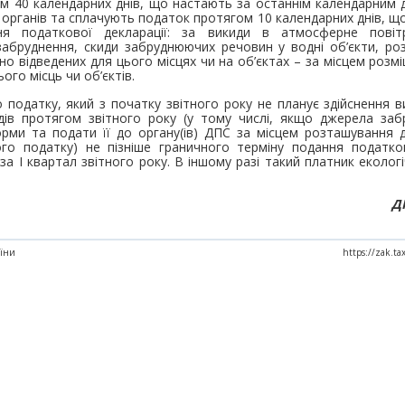
м 40 календарних днів, що настають за останнім календарним 
органів та сплачують податок протягом 10 календарних днів, щ
ня податкової декларації: за викиди в атмосферне пові
абруднення, скиди забруднюючих речовин у водні об’єкти, ро
ьно відведених для цього місцях чи на об’єктах – за місцем роз
ого місць чи об’єктів.
 податку, який з початку звітного року не планує здійснення в
дів протягом звітного року (у тому числі, якщо джерела заб
орми та подати її до органу(ів) ДПС за місцем розташування 
ого податку) не пізніше граничного терміну подання податков
 за І квартал звітного року. В іншому разі такий платник еколо
Д
аїни
https://zak.t