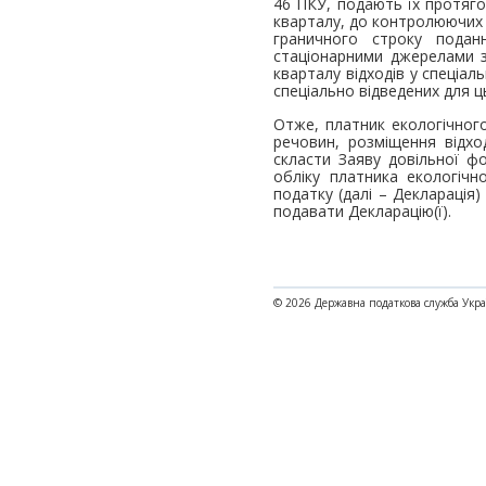
46 ПКУ, подають їх протяго
кварталу, до контролюючих 
граничного строку подан
стаціонарними джерелами з
кварталу відходів у спеціал
спеціально відведених для ць
Отже, платник екологічного
речовин, розміщення відхо
скласти Заяву довільної ф
обліку платника екологічн
податку (далі – Декларація)
подавати Декларацію(ї).
© 2026 Державна податкова служба Укр