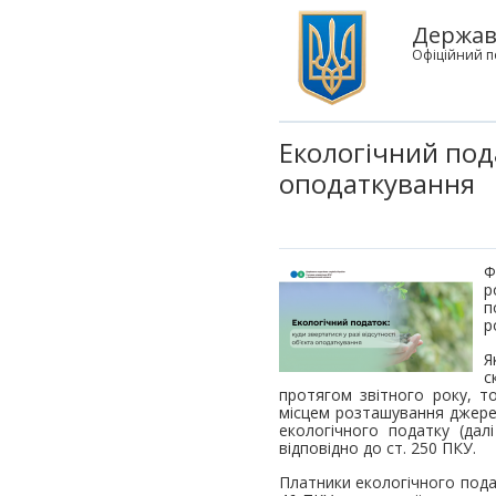
Державн
Офіційний п
Екологічний пода
оподаткування
Ф
р
п
р
Я
с
протягом звітного року, т
місцем розташування джерел
екологічного податку (дал
відповідно до ст. 250 ПКУ.
Платники екологічного пода