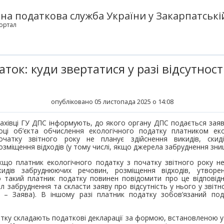
а податкова служба України у Закарпатській
ортал
ток: куди звертатися у разі відсутності
опубліковано 05 листопада 2025 о 14:08
ахівці ГУ ДПС інформують, до якого органу ДПС подається заява
оці об’єкта обчислення екологічного податку платником еко
очатку звітного року не планує здійснення викидів, скид
озміщення відходів (у тому числі, якщо джерела забруднення знищ
кщо платник екологічного податку з початку звітного року не
кидів забруднюючих речовин, розміщення відходів, утворен
о такий платник податку повинен повідомити про це відпові
 забруднення та скласти заяву про відсутність у нього у звітн
і – Заява). В іншому разі платник податку зобов’язаний под
тку складають податкові декларації за формою, встановленою у