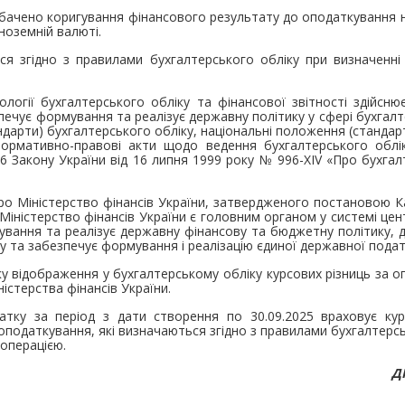
ачено коригування фінансового результату до оподаткування на
ноземній валюті.
ься згідно з правилами бухгалтерського обліку при визначенні
логії бухгалтерського обліку та фінансової звітності здійсн
печує формування та реалізує державну політику у сфері бухгалт
дарти) бухгалтерського обліку, національні положення (стандар
нормативно-правові акти щодо ведення бухгалтерського облі
. 6 Закону України від 16 липня 1999 року № 996-XIV «Про бухга
о Міністерство фінансів України, затвердженого постановою Каб
Міністерство фінансів України є головним органом у системі це
вання та реалізує державну фінансову та бюджетну політику, 
у та забезпечує формування і реалізацію єдиної державної подат
 відображення у бухгалтерському обліку курсових різниць за оп
істерства фінансів України.
тку за період з дати створення по 30.09.2025 враховує курс
оподаткування, які визначаються згідно з правилами бухгалтерсь
 операцією.
ДП