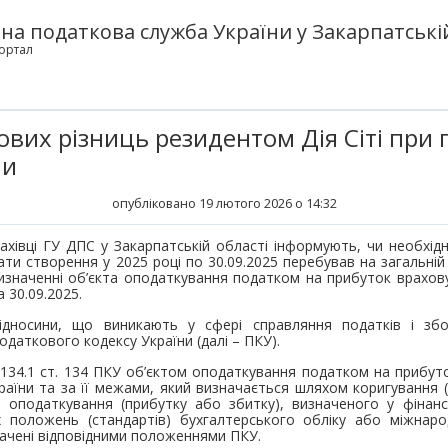
а податкова служба України у Закарпатській
ортал
вих різниць резидентом Дія Сіті при п
ми
опубліковано 19 лютого 2026 о 14:32
ахівці ГУ ДПС у Закарпатській області інформують, чи необхідно
ати створення у 2025 році по 30.09.2025 перебував на загальній
изначенні об’єкта оподаткування податком на прибуток врахову
а 30.09.2025.
ідносини, що виникають у сфері справляння податків і зб
одаткового кодексу України (далі – ПКУ).
п. 134.1 ст. 134 ПКУ об’єктом оподаткування податком на прибут
аїни та за її межами, який визначається шляхом коригування 
 оподаткування (прибутку або збитку), визначеного у фінансо
х положень (стандартів) бухгалтерського обліку або міжнаро
изначені відповідними положеннями ПКУ.