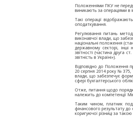
Положеннями ПКУ не передб
виникають за операціями в і
Такі операції відображают
оподаткування.
Регулювання питань методо
виконавчої влади, що забез
національні положення (стан
державному секторі, інші 
звітності (частина друга ст
звітність в Україні»).
Відповідно до Положення пр
20 серпня 2014 року № 375, 
влади, що забезпечує форму
сфері бухгалтерського облік
Отже, питання щодо порядку
належить до компетенції Мін
Таким чином, платник пода
фінансового результату до 
коригуючої різниці за такою