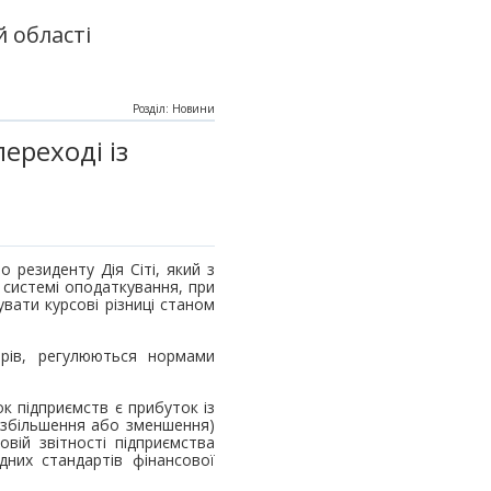
 області
Розділ: Новини
ереході із
 резиденту Дія Сіті, який з
 системі оподаткування, при
вати курсові різниці станом
орів, регулюються нормами
ок підприємств є прибуток із
(збільшення або зменшення)
вій звітності підприємства
дних стандартів фінансової