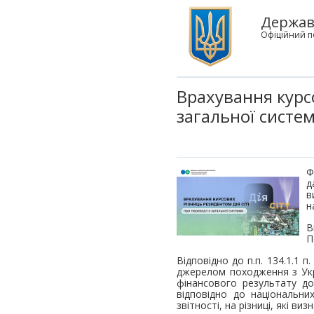
Державн
Офіційний п
Врахування курсо
загальної систе
Ф
д
в
н
В
П
Відповідно до п.п. 134.1.1 
джерелом походження з Укр
фінансового результату до
відповідно до національни
звітності, на різниці, які в