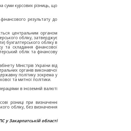
 суми курсових різниць, що
 фінансового результату до
юється центральним органом
ерського обліку, затверджує
ти) бухгалтерського обліку в
ку та складання фінансової
лтерський облік та фінансову
інету Міністрів України від
нтральних органів виконавчої
державну політику зокрема у
кової та митної політики.
ераціями в іноземній валюті
ові різниці при визначенні
кого обліку, без визначення
С у Закарпатській області