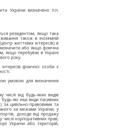
та України визначено п.п.
ється резидентом, якщо така
оживання також в іноземній
(центр життєвих інтересів) в
а визначити або якщо фізична
м, якщо перебуває в Україні
ового року.
інтересів фізичної особи є
ності.
ньою умовою для визначення
 числі від будь-яких видів
 будь-які інші види пасивних
г) за цивільно-правовими та
аного за межами України, у
портів, доходи від продажу
му числі корпоративних прав,
орії України або територій,