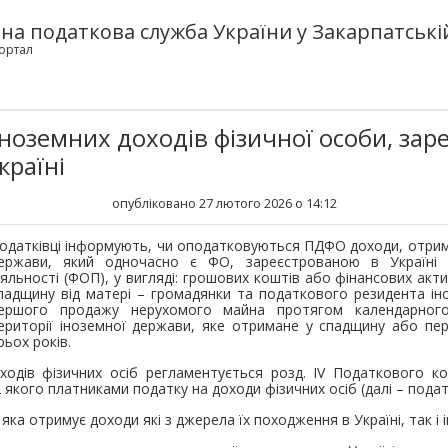
а податкова служба України у Закарпатській
ортал
ноземних доходів фізичної особи, заре
країні
опубліковано 27 лютого 2026 о 14:12
одатківці інформують, чи оподатковуються ПДФО доходи, отрим
ержави, який одночасно є ФО, зареєстрованою в Україні я
іяльності (ФОП), у вигляді: грошових коштів або фінансових акт
падщину від матері – громадянки та податкового резидента ін
ершого продажу нерухомого майна протягом календарног
ериторії іноземної держави, яке отримане у спадщину або пе
рьох років.
одів фізичних осіб регламентується розд. IV Податкового код
62 якого платниками податку на доходи фізичних осіб (далі – подат
яка отримує доходи які з джерела їх походження в Україні, так і 