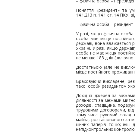
– фізична особа – нерезиден
Поняття «резидент» та ум
14.1.213 п. 14.1 ст. 14 ПКУ, 
– фізична особа – резидент 
У разі, якщо фізична особа
особа має місце постійног
державі, вона вважається ре
Україні. У разі, якщо держа
особа не має місця постійн
не менше 183 днів (включно 
Достатньою (але не виключ
місце постійного проживання ч
Враховуючи викладене, реє
такої особи резидентом Укр
Дохід із джерел за межами
діяльності за межами митної
доходів, спадщина, подарун
трудовими договорами, від
тому числі рухомий склад 
майна, розташованого за меж
цінних паперів тощо; інші 
непідконтрольних контролю