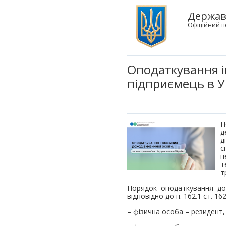
Державн
Офіційний п
Оподаткування і
підприємець в У
П
д
д
с
п
т
т
Порядок оподаткування дох
відповідно до п. 162.1 ст. 1
– фізична особа – резидент, 