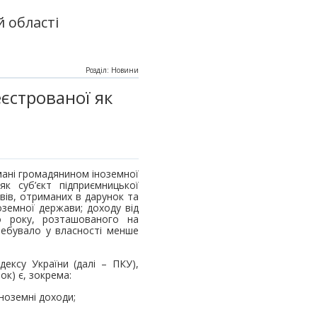
 області
Розділ: Новини
єстрованої як
ані громадянином іноземної
к суб’єкт підприємницької
ивів, отриманих в дарунок та
оземної держави; доходу від
о року, розташованого на
ребувало у власності менше
ексу України (далі – ПКУ),
ок) є, зокрема:
іноземні доходи;