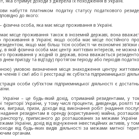
т, яка отримує доходи з джерела їх походження в Україні.
ови набуття платником податку статусу податкового резиден
відповідно до якого:
– фізична особа, яка має місце проживання в Україні.
 має місце проживання також в іноземній державі, вона вважа
о проживання в Україні; якщо особа має місце постійного пр
зидентом, якщо має більш тісні особисті чи економічні зв’язки 
ву, в якій фізична особа має центр життєвих інтересів, не можн
ого проживання у жодній із держав, вона вважається резиденто
з днем приїзду та від’їзду) протягом періоду або періодів податк
ною) умовою визначення місця знаходження центру життєвих 
ленів її сім’ї або її реєстрації як суб’єкта підприємницької діяль
страція особи суб’єктом підприємницької діяльності є достат
аїни.
 України – це будь-який дохід, отриманий резидентами, у тому
 території України, у тому числі проценти, дивіденди, роялті та
ки, виграші, призи, доходи від виконання робіт (надання послу
 надання резидентам в оренду (користування) майна, розташов
транспорту, приписаного до розташованих за межами України 
ами України, дохід від відчуження інвестиційних активів, у то
доходи від будь-яких видів діяльності за межами митної терит
ючим органам.