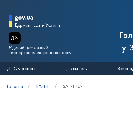
Перейти до основного вмісту
Головна сторінка Державної п
gov.ua
Державні сайти України
Го
у 
Єдиний державний
вебпортал електронних послуг
ДПС у регіоні
Діяльність
Законо
Головна
БАНЕР
SAF-T UA