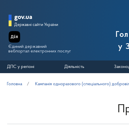
Перейти до основного вмісту
Головна сторінка Державної п
gov.ua
Державні сайти України
Го
у 
Єдиний державний
вебпортал електронних послуг
ДПС у регіоні
Діяльність
Законо
Головна
Кампанія одноразового (спеціального) добровіл
Пр