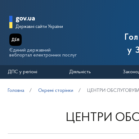
Перейти до основного вмісту
Головна сторінка Державної п
gov.ua
Державні сайти України
Го
у 
Єдиний державний
вебпортал електронних послуг
ДПС у регіоні
Діяльність
Законо
Головна
Окремі сторінки
ЦЕНТРИ ОБСЛУГОВУВА
ЦЕНТРИ ОБ