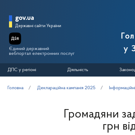
Перейти до основного вмісту
Головна сторінка Державної п
gov.ua
Державні сайти України
Го
у 
Єдиний державний
вебпортал електронних послуг
ДПС у регіоні
Діяльність
Законо
Головна
Деклараційна кампанія 2025
Інформаційн
Громадяни за
грн ві