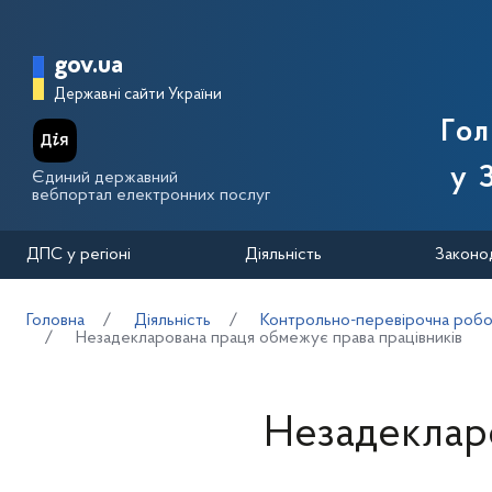
Перейти до основного вмісту
Головна сторінка Державної п
gov.ua
Державні сайти України
Го
у 
Єдиний державний
вебпортал електронних послуг
ДПС у регіоні
Діяльність
Законо
Головна
Діяльність
Контрольно-перевірочна робот
Незадекларована праця обмежує права працівників
Незадеклар