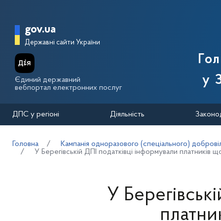
Перейти до основного вмісту
Головна сторінка Державної п
gov.ua
Державні сайти України
Го
у 
Єдиний державний
вебпортал електронних послуг
ДПС у регіоні
Діяльність
Законо
Головна
Кампанія одноразового (спеціального) добровіл
У Берегівській ДПІ податківці інформували платників
У Берегівські
платни