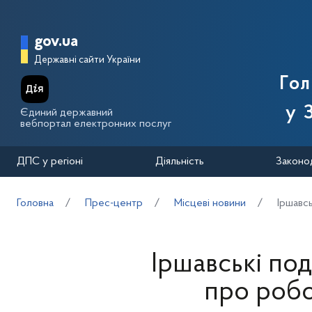
Перейти до основного вмісту
Головна сторінка Державної п
gov.ua
Державні сайти України
Го
у 
Єдиний державний
вебпортал електронних послуг
ДПС у регіоні
Діяльність
Законо
Головна
Прес-центр
Місцеві новини
Іршавс
Іршавські под
про робо