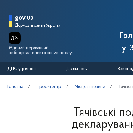
Перейти до основного вмісту
Головна сторінка Державної п
gov.ua
Державні сайти України
Го
у 
Єдиний державний
вебпортал електронних послуг
ДПС у регіоні
Діяльність
Законо
Головна
Прес-центр
Місцеві новини
Тячівс
Тячівські п
декларуванн