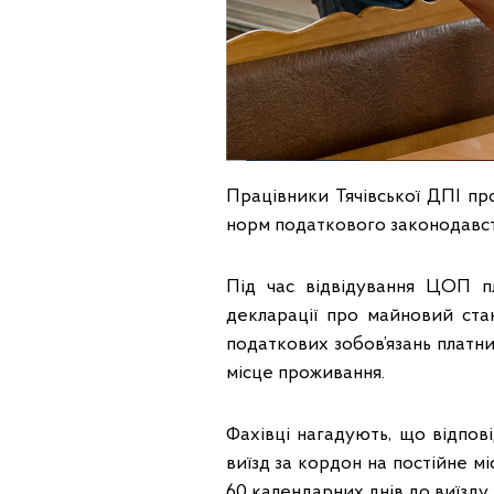
Працівники Тячівської ДПІ п
норм податкового законодавст
Під час відвідування ЦОП п
декларації про майновий ста
податкових зобов’язань платн
місце проживання.
Фахівці нагадують, що відпов
виїзд за кордон на постійне мі
60 календарних днів до виїзду.