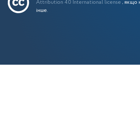
Attribution 4.0 International license
, якщо 
інше.