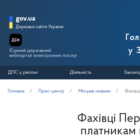
Перейти до основного вмісту
Головна сторінка Державної п
gov.ua
Державні сайти України
Го
у 
Єдиний державний
вебпортал електронних послуг
ДПС у регіоні
Діяльність
Законо
Головна
Прес-центр
Місцеві новини
Фахівц
Фахівці Пе
платникам 