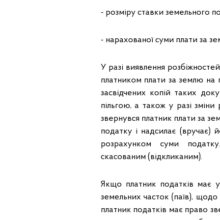
- розміру ставки земельного п
- нарахованої суми плати за з
У разі виявлення розбіжносте
платником плати за землю на 
засвідчених копій таких доку
пільгою, а також у разі змін
звернувся платник плати за з
податку і надсилає (вручає)
розрахунком суми податку
скасованим (відкликаним).
Якщо платник податків має у
земельних часток (паїв), щодо
платник податків має право зв