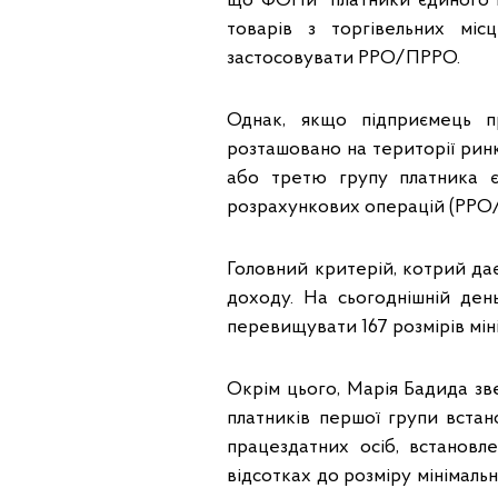
що ФОПи платники єдиного п
товарів з торгівельних мі
застосовувати РРО/ПРРО.
Однак, якщо підприємець п
розташовано на території ринк
або третю групу платника є
розрахункових операцій (РР
Головний критерій, котрий да
доходу. На сьогоднішній де
перевищувати 167 розмірів міні
Окрім цього, Марія Бадида зв
платників першої групи вста
працездатних осіб, встановл
відсотках до розміру мінімальн