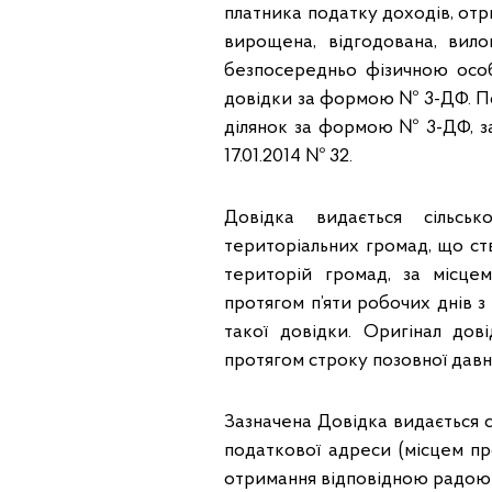
платника податку доходів, отр
вирощена, відгодована, вило
безпосередньо фізичною особ
довідки за формою № 3-ДФ. По
ділянок за формою № 3-ДФ, за
17.01.2014 № 32.
Довідка видається сільс
територіальних громад, що ст
територій громад, за місце
протягом п’яти робочих днів 
такої довідки. Оригінал дові
протягом строку позовної давнос
Зазначена Довідка видається 
податкової адреси (місцем пр
отримання відповідною радою п