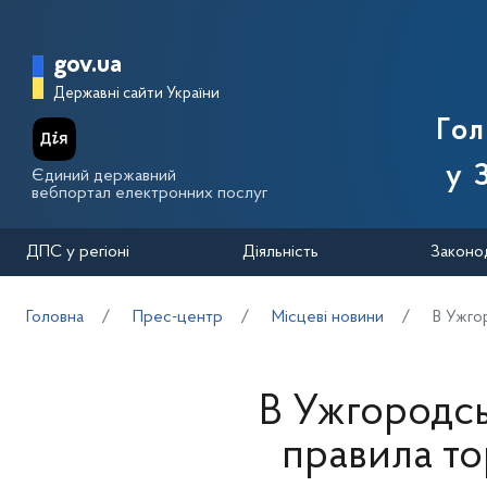
Перейти до основного вмісту
Головна сторінка Державної п
gov.ua
Державні сайти України
Го
у 
Єдиний державний
вебпортал електронних послуг
ДПС у регіоні
Діяльність
Законо
Головна
Прес-центр
Місцеві новини
В Ужго
В Ужгородсь
правила то