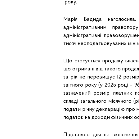
року.
Марія Бадида наголосила,
адміністративним правопо
адміністративні правоворуше
тисяч неоподатковуваних мінім
Що стосується продажу власної
що отримані від такого прода
за рік не перевищує 12 розмірі
звітного року (у 2025 році –
зазначений розмір, платник 
складі загального місячного (
подати річну декларацію про м
податок на доходи фізичних ос
Підставою для не включення 