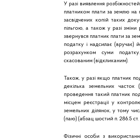
У разі виявлення розбіжносте
платником плати за землю на 
засвідчених копій таких доку
пільгою, а також у разі змін
звернувся платник плати за з
податку і надсилає (вручає)
розрахунком суми податку
скасованим (відкликани
Також, у разі якщо платник по
декілька земельних часток 
проведення такий платник под
місцем реєстрації у контрол
земельних ділянок, у тому чис
(паю) (абзац шостий п. 286.5 ст.
Фізичні особи з використан