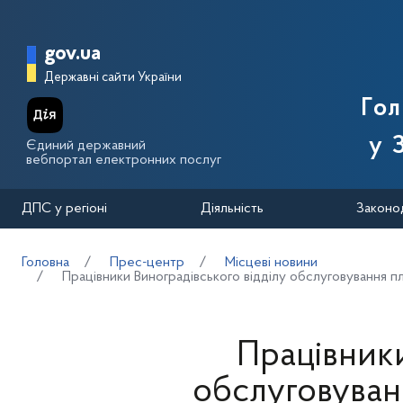
Перейти до основного вмісту
Головна сторінка Державної п
gov.ua
Державні сайти України
Го
у 
Єдиний державний
вебпортал електронних послуг
ДПС у регіоні
Діяльність
Законо
Головна
Прес-центр
Місцеві новини
Працівники Виноградівського відділу обслуговування п
Працівники
обслуговуванн