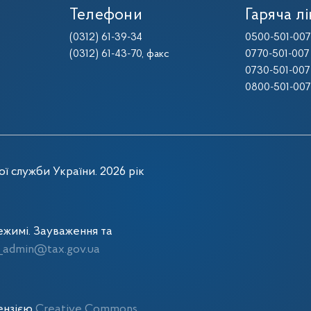
Телефони
Гаряча лі
(0312) 61-39-34
0500-501-007
(0312) 61-43-70
, факс
0770-501-007
0730-501-007
0800-501-007
ї служби України. 2026 рік
жимі. Зауваження та
admin@tax.gov.ua
цензією
Creative Commons