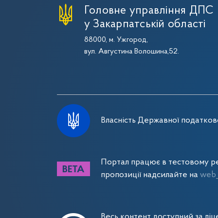
Головне управління ДПС
у Закарпатській області
88000, м. Ужгород,
вул. Августина Волошина,52.
Власність Державної податково
Портал працює в тестовому ре
пропозиції надсилайте на
web_
Весь контент доступний за лі