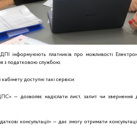
ї ДПІ інформуюють платників про можливості Електрон
ня з податковою службою.
 кабінету доступні такі сервіси:
ДПС» — дозволяє надіслати лист, запит чи звернення
одаткові консультації» — дає змогу отримати консультац