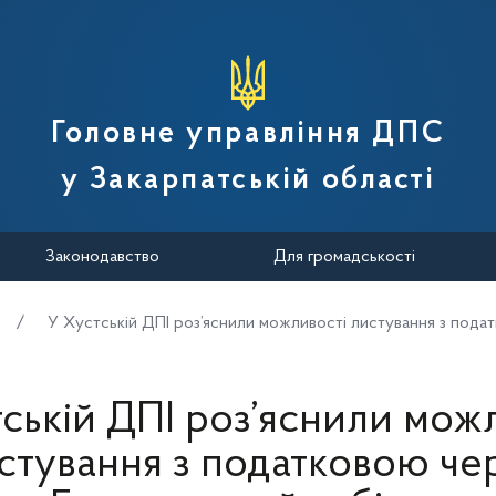
вної податкової служби України
Головне управління ДПС
у Закарпатській області
Законодавство
Для громадськості
У Хустській ДПІ роз’яснили можливості листування з пода
ській ДПІ роз’яснили мож
стування з податковою че