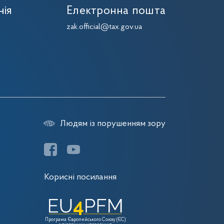
нія
Електронна пошта
zak.official@tax.gov.ua
Людям із порушенням зору
Корисні посилання
Програма Європейського Союзу (ЄС)