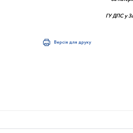
ГУ ДПС у За
Версія для друку