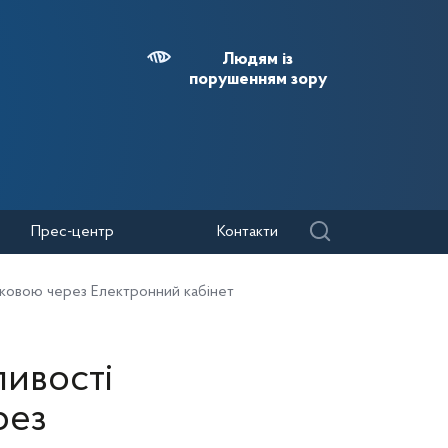
Людям із
порушенням зору
Прес-центр
Контакти
тковою через Електронний кабінет
ливості
рез