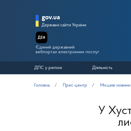
Перейти до основного вмісту
Головна сторінка Держа
gov.ua
Державні сайти України
Єдиний державний
вебпортал електронних послуг
ДПС у регіоні
Діяльність
Головна
Прес-центр
Місцеві новини
У Хуст
ли