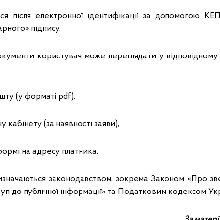
ся після електронної ідентифікації за допомогою КЕП,
арного» підпису.
 документи користувач може переглядати у відповідному 
шту (у форматі pdf),
у кабінету (за наявності заяви),
формі на адресу платника.
изначаються законодавством, зокрема Законом «Про зв
уп до публічної інформації» та Податковим кодексом Укр
За матері