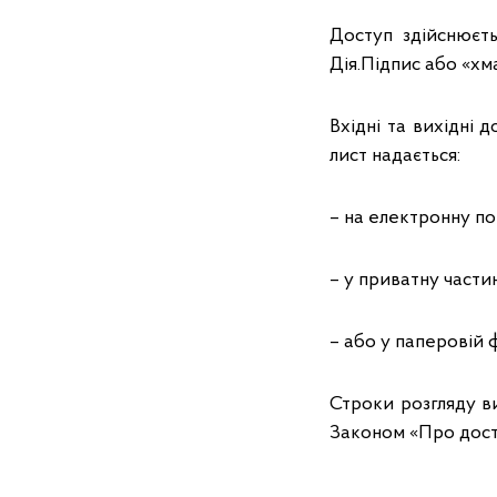
Доступ здійснюєть
Дія.Підпис або «хм
Вхідні та вихідні
лист надається:
– на електронну по
– у приватну частин
– або у паперовій 
Строки розгляду в
Законом «Про дост