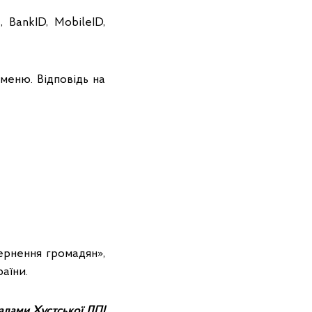
 BankID, MobileID,
меню. Відповідь на
ернення громадян»,
аїни.
алами Хустської ДПІ