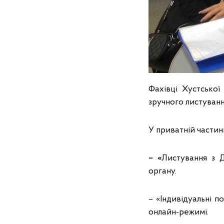
Фахівці Хустсько
зручного листуван
У приватній частині
– «
Листування з 
органу.
– «Індивідуальні п
онлайн-режимі.