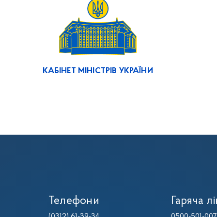
КАБІНЕТ МІНІСТРІВ УКРАЇНИ
Телефони
Гаряча лі
(0312) 61-39-34
0500-501-007