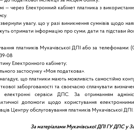
 до податкової інспекції за місцем обліку;
мі — через Електронний кабінет платника з використанн
су.
звернули увагу, що у разі виникнення сумнівів щодо на
уть отримати інформацію про суми, дати та підстави йо
вання платників Мукачівської ДПІ або за телефонами: (031
 39-08
тину Електронного кабінету;
льного застосунку «Моя податкова».
нагадує, що платники мають можливість самостійно конт
аткової заборгованості та своєчасно сплачувати визнач
з електронні сервіси ДПС. За отриманням адмініс
рактичної допомоги щодо користування електронним
вців Центру обслуговування платників Мукачівської ДПІ.
За матеріалами Мукачівської ДПІ ГУ ДПС у За