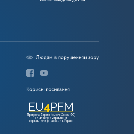
Людям із порушенням зору
Корисні посилання
Програма Європейського Союзу (ЄС)
з підтримки управління
державними фінансами в Україні