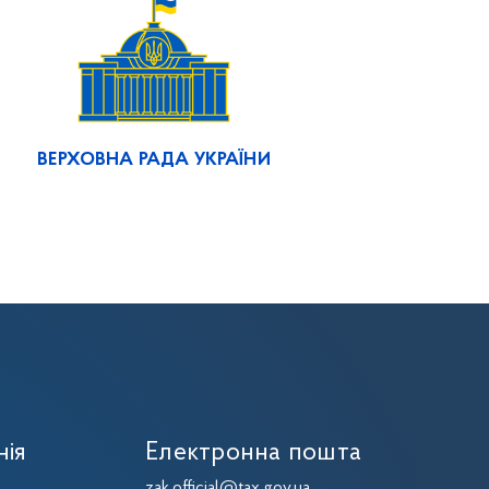
ВЕРХОВНА РАДА УКРАЇНИ
нія
Електронна пошта
zak.official@tax.gov.ua