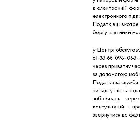
у паперовій формі —
в електронній фор
електронного підпи
Податківці вкотре 
боргу платники мож
у Центрі обслугову
61-38-65; 098- 068-
через приватну час
за допомогою мобі
Податкова служба 
чи відсутність под
зобов’язань чере
консультацій і п
звернутися до фахі