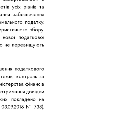
тів усіх рівнів та
ання забезпечення
емельного податку,
уристичного збору.
 нової податкової
 що не перевищують
шення податкового
тежів, контроль за
ністерства фінансів
ю отримання довідки
яких покладено на
 03.09.2018 № 733),