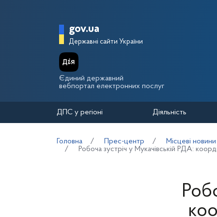
Перейти до основного вмісту
Головна сторінка Держа
gov.ua
Державні сайти України
Єдиний державний
вебпортал електронних послуг
ДПС у регіоні
Діяльність
Головна
Прес-центр
Місцеві новини
Робоча зустріч у Мукачівській РДА: коор
Робо
коо