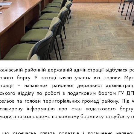
ачівській районній державній адміністрації відбулася р
ового боргу. У заході взяли участь в.о. голови Мука
страції – начальник районної державної адміністраці
вського відділу по роботі з податковим боргом ГУ ДП
сельов та голови територіальних громад району. Під ч
розширену інформацію про стан податкового боргу 
омади, а також окремо по кожному боржнику та суб’єкту 
 що своєчасна сплата податків і погашення наявної