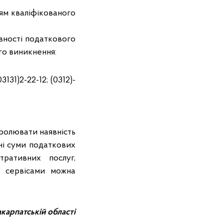
ям кваліфікованого
явності податкового
го виникнення:
31)2-22-12; (0312)-
ролювати наявність
ені суми податкових
тративних послуг,
и сервісами можна
карпатській області