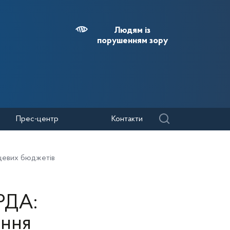
Людям із
порушенням зору
Прес-центр
Контакти
сцевих бюджетів
 РДА:
ення