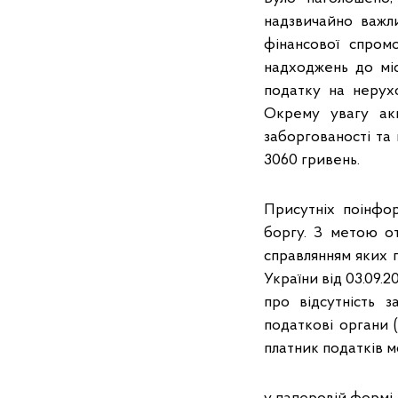
надзвичайно важли
фінансової спром
надходжень до міс
податку на нерухо
Окрему увагу акц
заборгованості та
3060 гривень.
Присутніх поінфо
боргу. З метою от
справлянням яких п
України від 03.09.
про відсутність 
податкові органи (
платник податків м