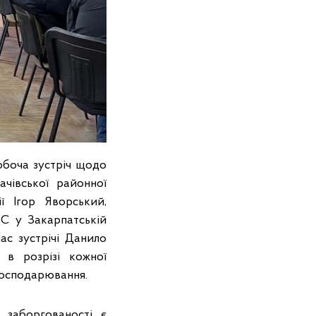
обоча зустріч щодо
чівської районної
ї Ігор Яворський,
С у Закарпатській
ас зустрічі Данило
в розрізі кожної
господарювання.
 заборгованості є