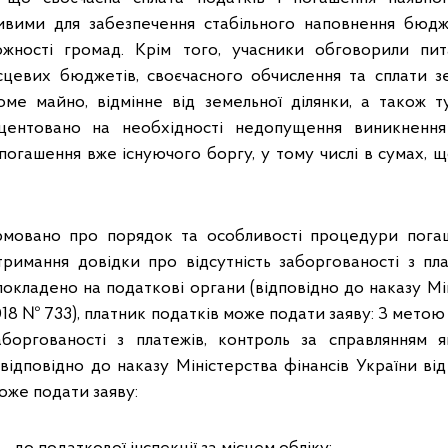
вими для забезпечення стабільного наповнення бюдже
ожності громад. Крім того, учасники обговорили пит
цевих бюджетів, своєчасного обчислення та сплати з
ме майно, відмінне від земельної ділянки, а також т
ентовано на необхідності недопущення виникнення
 погашення вже існуючого боргу, у тому числі в сумах,
рмовано про порядок та особливості процедури пога
римання довідки про відсутність заборгованості з пла
окладено на податкові органи (відповідно до наказу Мі
2018 № 733), платник податків може подати заяву: З мето
заборгованості з платежів, контроль за справлянням 
відповідно до наказу Міністерства фінансів України від
оже подати заяву: