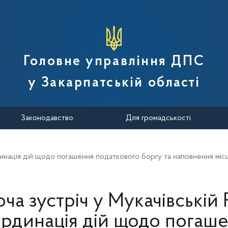
вної податкової служби України
Головне управління ДПС
у Закарпатській області
Законодавство
Для громадськості
динація дій щодо погашення податкового боргу та наповнення мі
ча зустріч у Мукачівській
рдинація дій щодо погаш