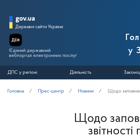
Перейти до основного вмісту
Головна сторінка Державної п
gov.ua
Державні сайти України
Го
у 
Єдиний державний
вебпортал електронних послуг
ДПС у регіоні
Діяльність
Законо
Головна
Прес-центр
Новини
Щодо заповненн
Щодо заповн
звітності