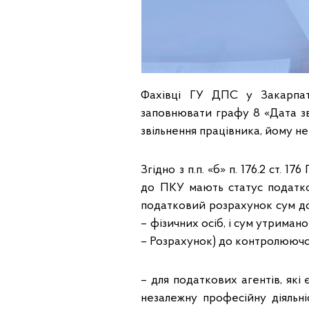
Фахівці ГУ ДПС у Закарпат
заповнювати графу 8 «Дата зві
звільнення працівника, йому не
Згідно з п.п. «б» п. 176.2 ст. 
до ПКУ мають статус податков
податковий розрахунок сум до
– фізичних осіб, і сум утриман
– Розрахунок) до контролюючог
– для податкових агентів, які
незалежну професійну діяльні