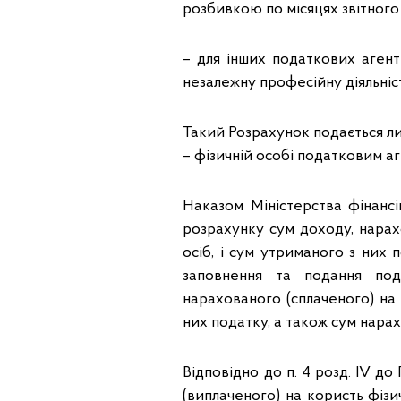
розбивкою по місяцях звітного
– для інших податкових агенті
незалежну професійну діяльніст
Такий Розрахунок подається ли
– фізичній особі податковим а
Наказом Міністерства фінанс
розрахунку сум доходу, нарах
осіб, і сум утриманого з них
заповнення та подання по
нарахованого (сплаченого) на 
них податку, а також сум нара
Відповідно до п. 4 розд. IV д
(виплаченого) на користь фіз