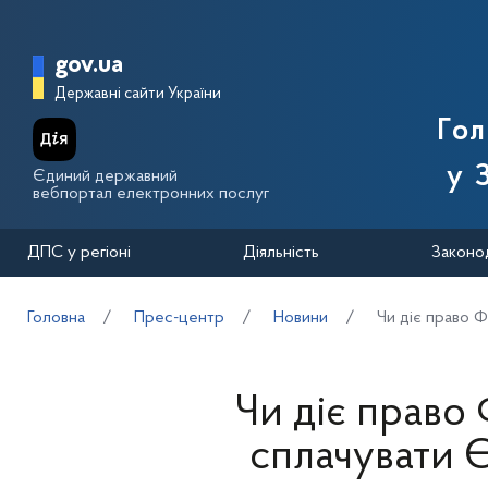
Перейти до основного вмісту
Головна сторінка Державної п
gov.ua
Державні сайти України
Го
у 
Єдиний державний
вебпортал електронних послуг
ДПС у регіоні
Діяльність
Законо
Головна
Прес-центр
Новини
Чи діє право Ф
Чи діє право
сплачувати Є