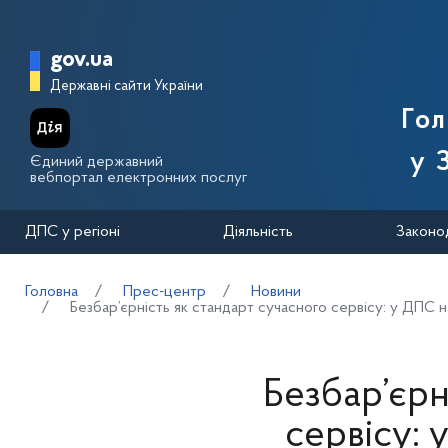
Перейти до основного вмісту
Головна сторінка Державної п
gov.ua
Державні сайти України
Го
у 
Єдиний державний
вебпортал електронних послуг
ДПС у регіоні
Діяльність
Законо
Головна
Прес-центр
Новини
Безбар’єрність як стандарт сучасного сервісу: у ДПС 
Безбар’єрн
сервісу: