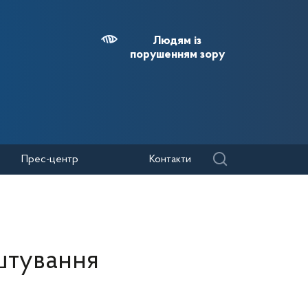
Людям із
порушенням зору
Прес-центр
Контакти
штування