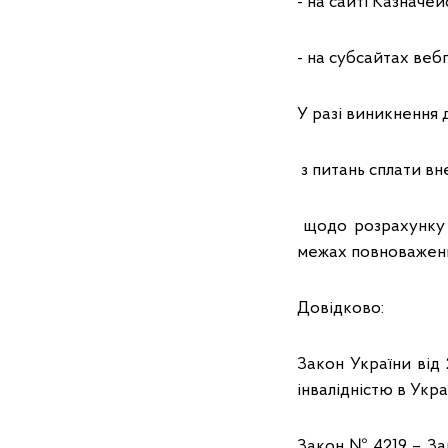
- на сайті Казначе
- на субсайтах ве
У разі виникнення 
з питань сплати вне
щодо розрахунку н
межах повноважен
Довідково:
Закон України від 
інвалідністю в Укра
Закон № 4219 – Зак