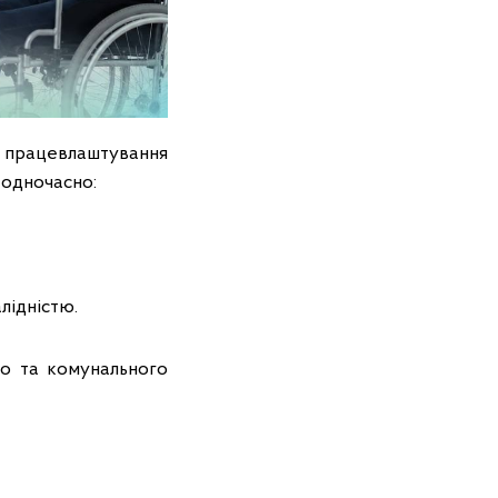
у працевлаштування
 одночасно:
лідністю.
го та комунального