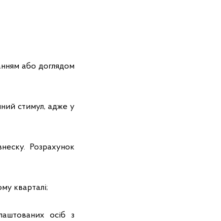
вчанням або доглядом
чний стимул, адже у
неску. Розрахунок
му кварталі;
лаштованих осіб з