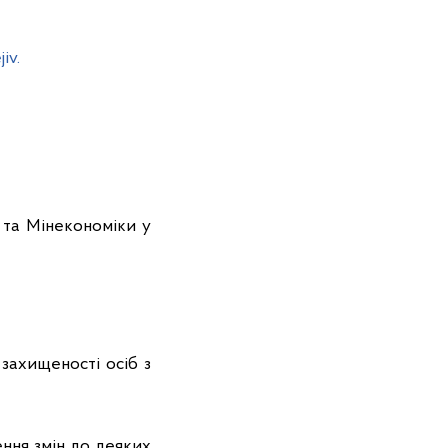
iv.
 та Мінекономіки у
 захищеності осіб з
ення змін до деяких