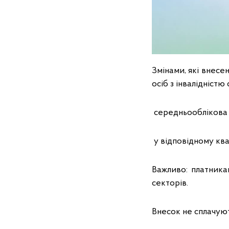
Змінами, які внес
осіб з інвалідніст
середньооблікова кі
у відповідному ква
Важливо: платника
секторів.
Внесок не сплачуют