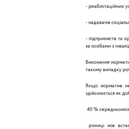
- реабілітаційних у
- надавачів соціаль
- підприємств та ор
за особами з інвалі
Виконання норматив
такому випадку ро
Якщо норматив не
здійснюється як до
40 % середньомісяч
різниці між вста