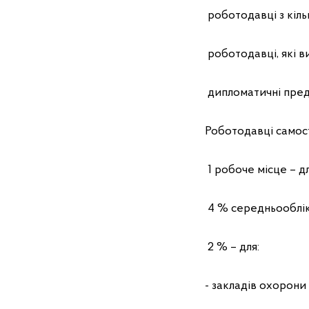
роботодавці з кіль
роботодавці, які в
дипломатичні пред
Роботодавці самос
1 робоче місце – д
4 % середньообліко
2 % – для:
- закладів охорони 