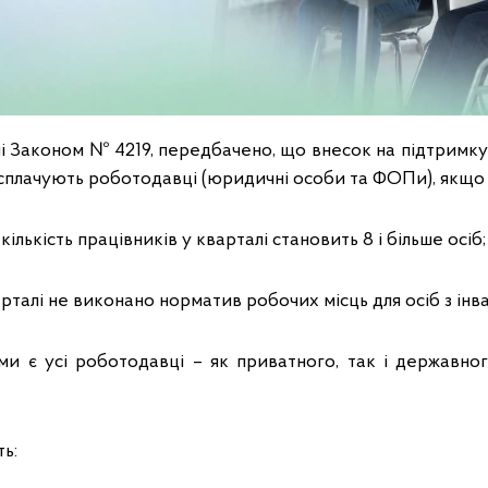
ені Законом № 4219, передбачено, що внесок на підтримк
ю сплачують роботодавці (юридичні особи та ФОПи), якщо
лькість працівників у кварталі становить 8 і більше осіб;
рталі не виконано норматив робочих місць для осіб з інва
ми є усі роботодавці – як приватного, так і державно
ь: