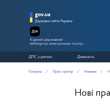
Перейти до основного вмісту
Головна сторінка Держа
gov.ua
Державні сайти України
Єдиний державний
вебпортал електронних послуг
ДПС у регіоні
Діяльність
Головна
Прес-центр
Новини
Н
Нові пр