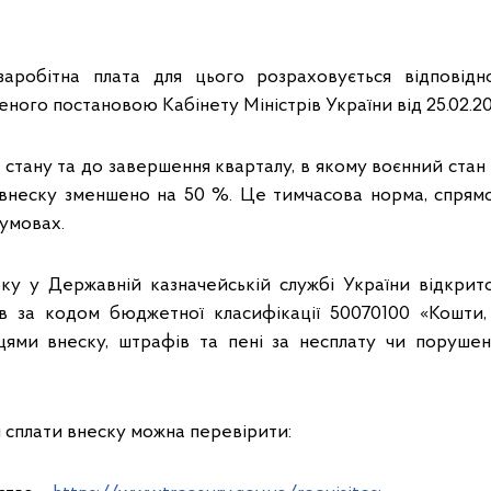
заробітна плата для цього розраховується відповідн
ного постановою Кабінету Міністрів України від 25.02.2
о стану та до завершення кварталу, в якому воєнний ста
 внеску зменшено на 50 %. Це тимчасова норма, спрям
 умовах.
оку у Державній казначейській службі України відкрит
ів за кодом бюджетної класифікації 50070100 «Кошти,
цями внеску, штрафів та пені за несплату чи порушен
 сплати внеску можна перевірити: