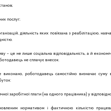
станов;
них послуг;
ганізацій, діяльність яких пов’язана з реабілітацією, на
дністю.
у – це не лише соціальна відповідальність, а й економі
ботодавець не сплачує внесок.
 виконано, роботодавець самостійно визначає суму в
буток:
ної заробітної плати (на одного працівника) у відповідно
новленим нормативом і фактичною кількістю працев