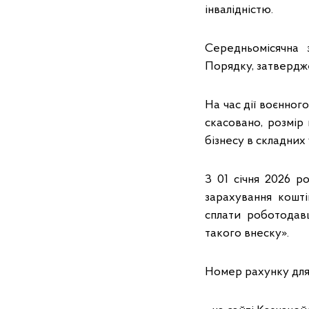
інвалідністю.
Середньомісячна 
Порядку, затвердже
На час дії воєнног
скасовано, розмір
бізнесу в складних
З 01 січня 2026 р
зарахування кошт
сплати роботодав
такого внеску».
Номер рахунку для