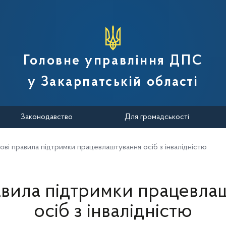
вної податкової служби України
Головне управління ДПС
у Закарпатській області
Законодавство
Для громадськості
ові правила підтримки працевлаштування осіб з інвалідністю
авила підтримки працевла
осіб з інвалідністю