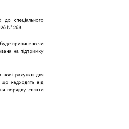
о до спеціального
026 № 268.
н буде припинено чи
ована на підтримку
о нові рахунки для
 що надходять від
ня порядку сплати