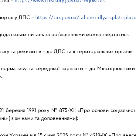
йства –
https://www.treasury.gov.ua/requisites;
бпорталу ДПС –
https://tax.gov.ua/rahunki-dlya-splati-platej
додаткових питань за роз’ясненнями можна звертатись:
ску та реквізитів – до ДПС та її територіальних органів;
ормативу та середньої зарплати – до Мінсоцполітики
ь.
21 березня 1991 року № 875-XІІ «Про основи соціальної
їні» (із змінами та доповненнями);
он України від 15 січня 2025 року № 4219-ІХ «Про внес