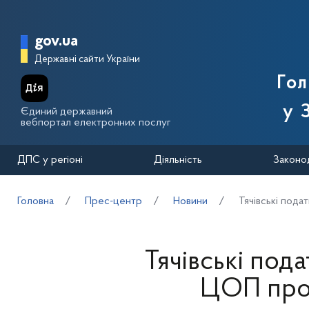
Перейти до основного вмісту
Головна сторінка Державної п
gov.ua
Державні сайти України
Го
у 
Єдиний державний
вебпортал електронних послуг
ДПС у регіоні
Діяльність
Законо
Головна
Прес-центр
Новини
Тячівські пода
Тячівські пода
ЦОП про 