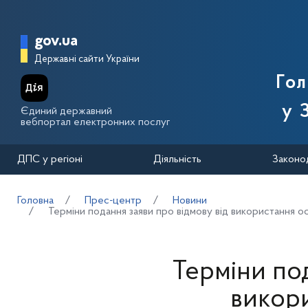
Перейти до основного вмісту
Головна сторінка Державної п
gov.ua
Державні сайти України
Го
у 
Єдиний державний
вебпортал електронних послуг
ДПС у регіоні
Діяльність
Законо
Головна
Прес-центр
Новини
Терміни подання заяви про відмову від використання 
Терміни под
викор