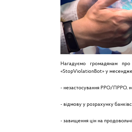
Нагадуємо громадянам про 
«StopViolationBot» у месендже
- незастосування РРО/ПРРО, н
- відмову у розрахунку банків
- завищення цін на продовольчі