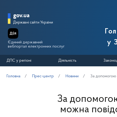
Перейти до основного вмісту
Головна сторінка Державної п
gov.ua
Державні сайти України
Го
у 
Єдиний державний
вебпортал електронних послуг
ДПС у регіоні
Діяльність
Законо
Головна
Прес-центр
Новини
За допомогою 
За допомогою
можна пові