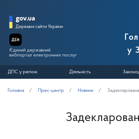
Перейти до основного вмісту
Головна сторінка Державної п
gov.ua
Державні сайти України
Го
у 
Єдиний державний
вебпортал електронних послуг
ДПС у регіоні
Діяльність
Законо
Головна
Прес-центр
Новини
Задекларована
Задекларован