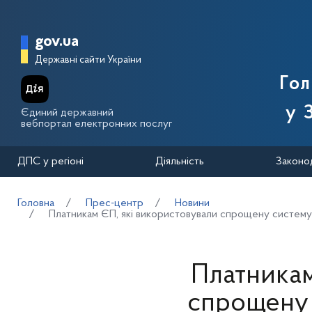
Перейти до основного вмісту
Головна сторінка Державної п
gov.ua
Державні сайти України
Го
у 
Єдиний державний
вебпортал електронних послуг
ДПС у регіоні
Діяльність
Законо
Головна
Прес-центр
Новини
Платникам ЄП, які використовували спрощену систему
Платникам
спрощену 