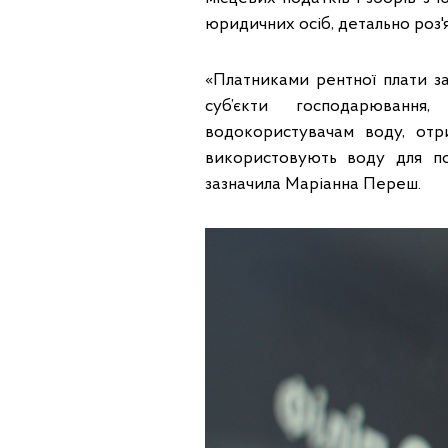
юридичних осіб, детально роз'
«Платниками рентної плати з
суб’єкти господарюванн
водокористувачам воду, отр
використовують воду для по
зазначила Маріанна Переш.