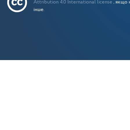
Attribution 4.0 International license
, якщо 
інше.