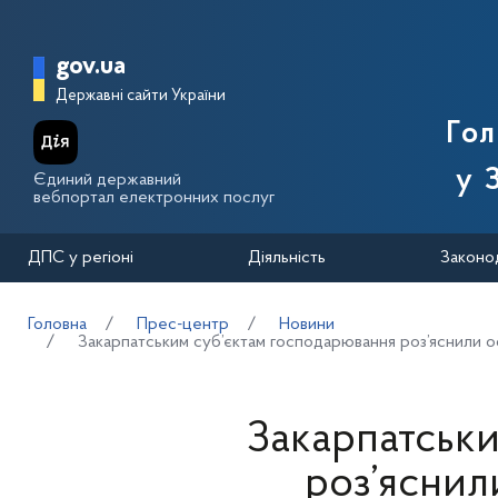
Перейти до основного вмісту
Головна сторінка Державної п
gov.ua
Державні сайти України
Го
у 
Єдиний державний
вебпортал електронних послуг
ДПС у регіоні
Діяльність
Законо
Головна
Прес-центр
Новини
Закарпатським суб’єктам господарювання роз’яснили о
Закарпатськи
роз’яснил