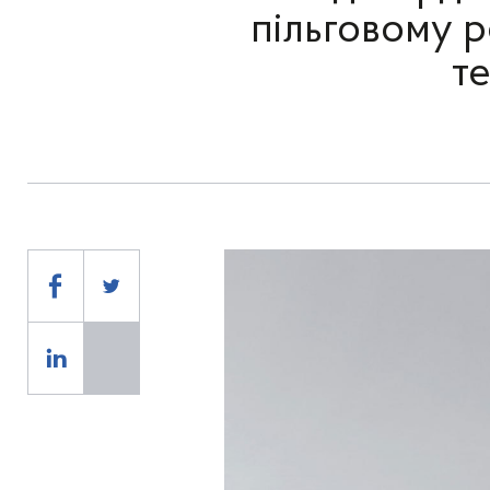
пільговому 
т