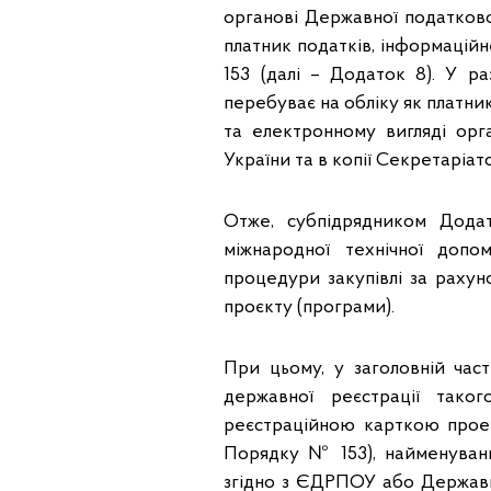
органові Державної податково
платник податків, інформацій
153 (далі – Додаток 8). У 
перебуває на обліку як платни
та електронному вигляді орг
України та в копії Секретаріато
Отже, субпідрядником Дода
міжнародної технічної допо
процедури закупівлі за рахун
проєкту (програми).
При цьому, у заголовній час
державної реєстрації тако
реєстраційною карткою проек
Порядку № 153), найменуванн
згідно з ЄДРПОУ або Державни