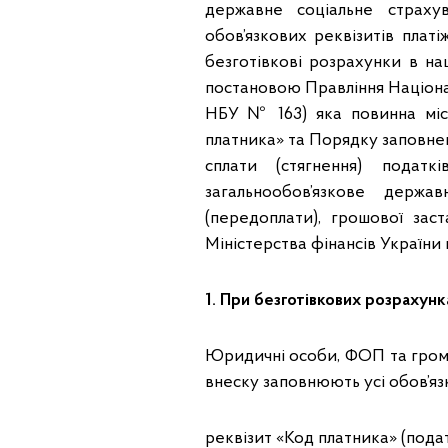
державне соціальне страху
обов’язкових реквізитів платіж
безготівкові розрахунки в на
постановою Правління Національ
НБУ № 163) яка повинна місти
платника» та Порядку заповнен
сплати (стягнення) податк
загальнообов’язкове держа
(передоплати), грошової зас
Міністерства фінансів України 
1. При безготівкових розрахунк
Юридичні особи, ФОП та громад
внеску заповнюють усі обов’язков
реквізит «Код платника» (под