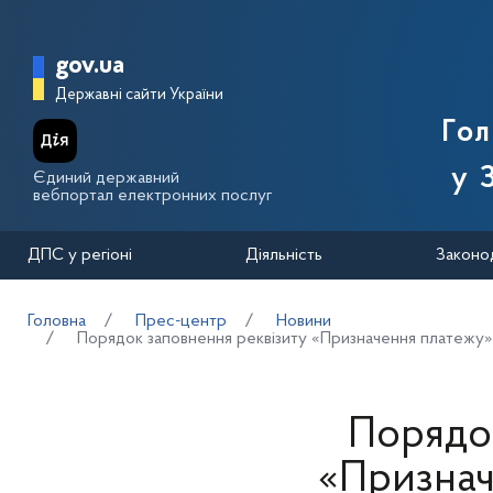
Перейти до основного вмісту
Головна сторінка Державної п
gov.ua
Державні сайти України
Го
у 
Єдиний державний
вебпортал електронних послуг
ДПС у регіоні
Діяльність
Законо
Головна
Прес-центр
Новини
Порядок заповнення реквізиту «Призначення платежу» пл
Порядок
«Признач