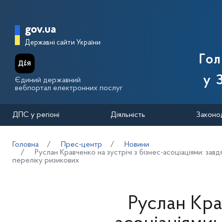
Перейти до основного вмісту
Головна сторінка Державної п
gov.ua
Державні сайти України
Го
у 
Єдиний державний
вебпортал електронних послуг
ДПС у регіоні
Діяльність
Законо
Головна
Прес-центр
Новини
Руслан Кравченко на зустрічі з бізнес-асоціаціями: зав
переліку ризикових
Руслан Крав