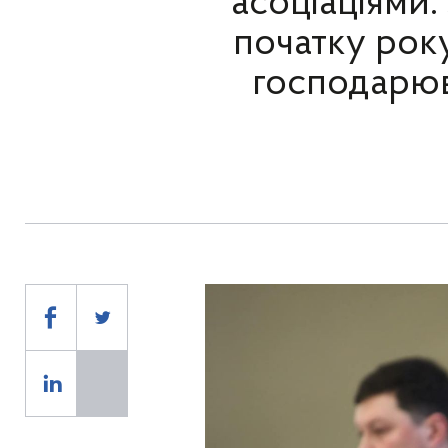
асоціаціями:
початку року
господарюв