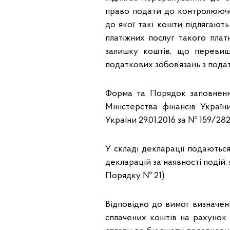
право подати до контролюючого
до якої такі кошти підлягаю
платіжних послуг такого платн
залишку коштів, що переви
податкових зобов’язань з подат
Форма та Порядок заповнення
Міністерства фінансів Україн
України 29.01.2016 за № 159/282
У складі декларації подають
декларацій за наявності подій, 
Порядку № 21).
Відповідно до вимог визначени
сплачених коштів на рахуно