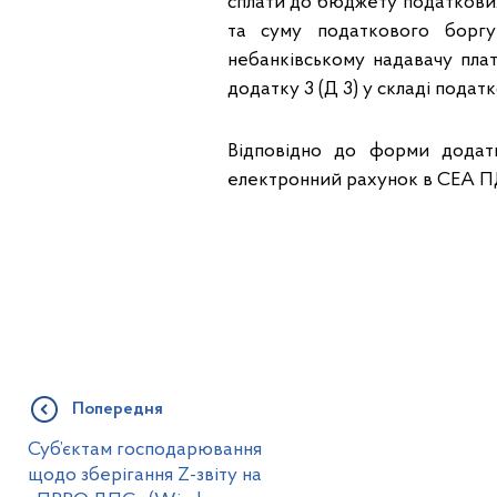
сплати до бюджету податкових
та суму податкового борг
небанківському надавачу пла
додатку 3 (Д 3) у складі податк
Відповідно до форми додат
електронний рахунок в СЕА ПД
Попередня
Суб’єктам господарювання
щодо зберігання Z-звіту на