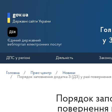
Перейти до основного вмісту
Головна сторінка Державної п
gov.ua
Державні сайти України
Го
у 
Єдиний державний
вебпортал електронних послуг
ДПС у регіоні
Діяльність
Законо
Головна
Прес-центр
Новини
Порядок заповнення додатка 3 (Д3) у разі повернення
Порядок запо
повернення 