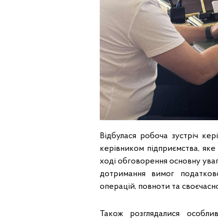
Відбулася робоча зустріч кер
керівником підприємства, яке
ході обговорення основну уваг
дотримання вимог податково
операцій, повноти та своєчасно
Також розглядалися особли