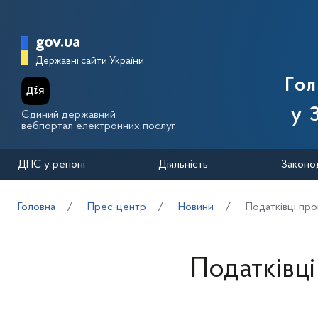
Перейти до основного вмісту
Головна сторінка Державної п
gov.ua
Державні сайти України
Го
у 
Єдиний державний
вебпортал електронних послуг
ДПС у регіоні
Діяльність
Законо
Головна
Прес-центр
Новини
Податківці про
Податківці