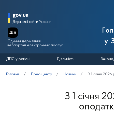
Перейти до основного вмісту
Головна сторінка Державної п
gov.ua
Державні сайти України
Го
у 
Єдиний державний
вебпортал електронних послуг
ДПС у регіоні
Діяльність
Законо
Головна
Прес-центр
Новини
З 1 січня 2026
З 1 січня 2
оподатк