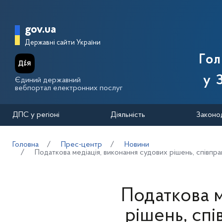
Перейти до основного вмісту
Головна сторінка Державної п
gov.ua
Державні сайти України
Го
у 
Єдиний державний
вебпортал електронних послуг
ДПС у регіоні
Діяльність
Законо
Головна
Прес-центр
Новини
Податкова медіація, виконання судових рішень, співпра
Податкова м
рішень, сп