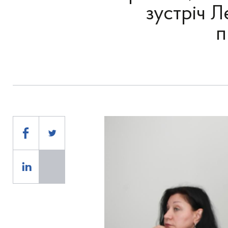
зустріч Л
п