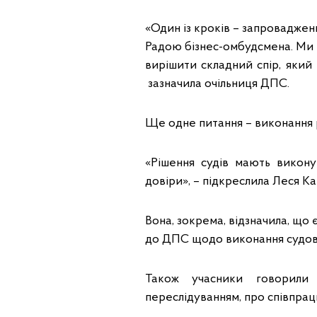
«Один із кроків – запровадженн
Радою бізнес-омбудсмена. Ми 
вирішити складний спір, який 
зазначила очільниця ДПС.
Ще одне питання – виконання р
«Рішення судів мають викону
довіри», – підкреслила Леся К
Вона, зокрема, відзначила, що 
до ДПС щодо виконання судов
Також учасники говорили
переслідуванням, про співпра