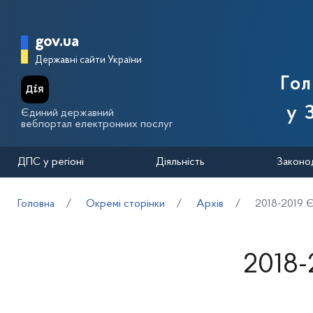
Перейти до основного вмісту
Головна сторінка Державної п
gov.ua
Державні сайти України
Го
у 
Єдиний державний
вебпортал електронних послуг
ДПС у регіоні
Діяльність
Законо
Головна
Окремі сторінки
Архів
2018-2019 
2018-