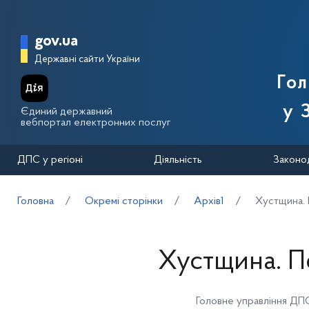
Перейти до основного вмісту
Головна сторінка Державної п
gov.ua
Державні сайти України
Го
у 
Єдиний державний
вебпортал електронних послуг
ДПС у регіоні
Діяльність
Законо
Головна
Окремі сторінки
Архів1
Хустщина. 
Хустщина. П
Головне управління ДПС