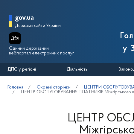
Перейти до основного вмісту
Головна сторінка Державної п
gov.ua
Державні сайти України
Го
у 
Єдиний державний
вебпортал електронних послуг
ДПС у регіоні
Діяльність
Законо
Головна
Окремі сторінки
ЦЕНТРИ ОБСЛУГОВУВА
ЦЕНТР ОБСЛУГОВУВАННЯ ПЛАТНИКІВ Міжгірського відді
ЦЕНТР ОБС
Міжгірсько