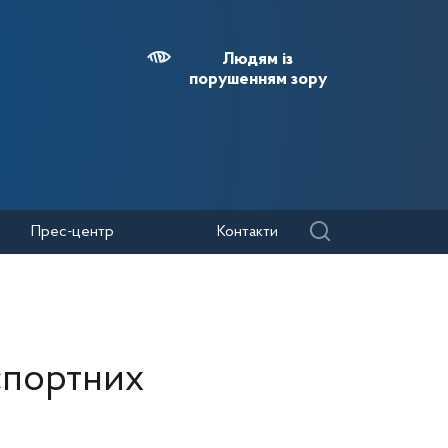
Людям із
порушенням зору
Прес-центр
Контакти
в
нспортних