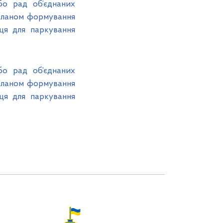
бо рад об’єднаних
 планом формування
сця для паркування
бо рад об’єднаних
 планом формування
сця для паркування