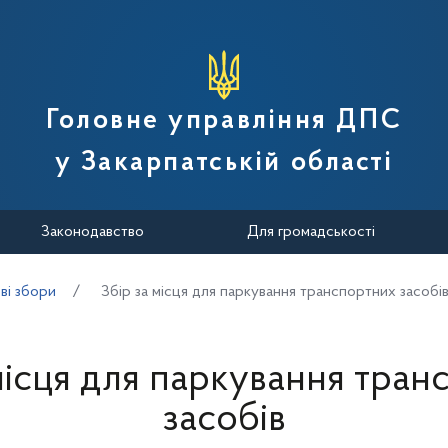
вної податкової служби України
Головне управління ДПС
у Закарпатській області
Законодавство
Для громадськості
ві збори
Збір за місця для паркування транспортних засобі
місця для паркування тра
засобів