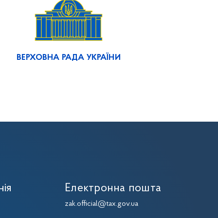
ВЕРХОВНА РАДА УКРАЇНИ
нія
Електронна пошта
zak.official@tax.gov.ua