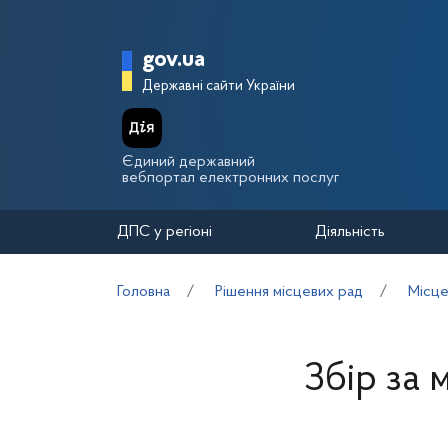
Перейти до основного вмісту
Головна сторінка Держа
gov.ua
Державні сайти України
Єдиний державний
вебпортал електронних послуг
ДПС у регіоні
Діяльність
Головна
Рішення місцевих рад
Місце
Збір за 