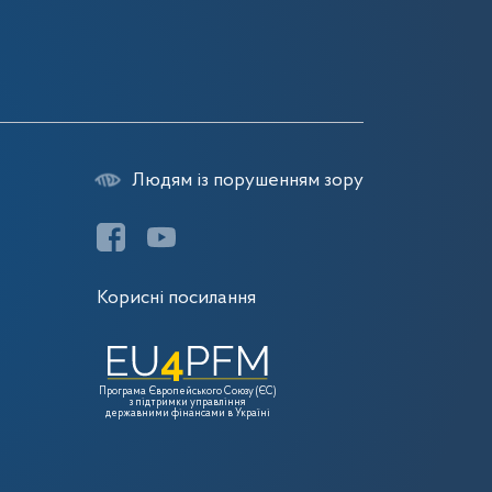
Людям із порушенням зору
Корисні посилання
Програма Європейського Союзу (ЄС)
з підтримки управління
державними фінансами в Україні