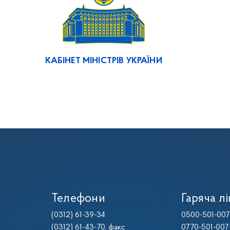
КАБІНЕТ МІНІСТРІВ УКРАЇНИ
Телефони
Гаряча лі
(0312) 61-39-34
0500-501-007
(0312) 61-43-70
, факс
0770-501-007