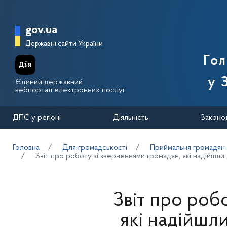
Перейти до основного вмісту
Головна сторінка Державної п
gov.ua
Державні сайти України
Го
у 
Єдиний державний
вебпортал електронних послуг
ДПС у регіоні
Діяльність
Законо
Головна
Для громадськості
Приймальня громадян
Звіт про роботу зі зверненнями громадян, які надійшли 
Звіт про роб
які надійшл