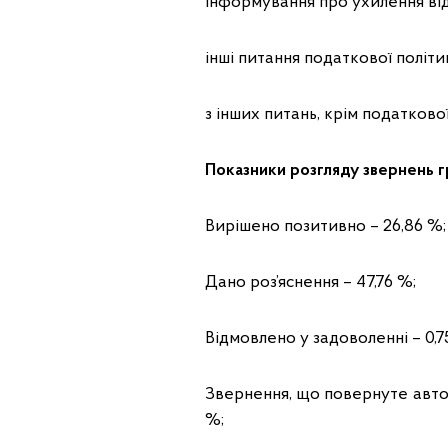
інформування про ухилення від
інші питання податкової політик
з інших питань, крім податкової
Показники розгляду звернень 
Вирішено позитивно – 26,86 %;
Дано роз’яснення – 47,76 %;
Відмовлено у задоволенні – 0,7
Звернення, що повернуте автор
%;