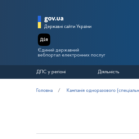
Перейти до основного вмісту
Головна сторінка Держа
gov.ua
Державні сайти України
Єдиний державний
вебпортал електронних послуг
ДПС у регіоні
Діяльність
Головна
Кампанія одноразового (спеціальн