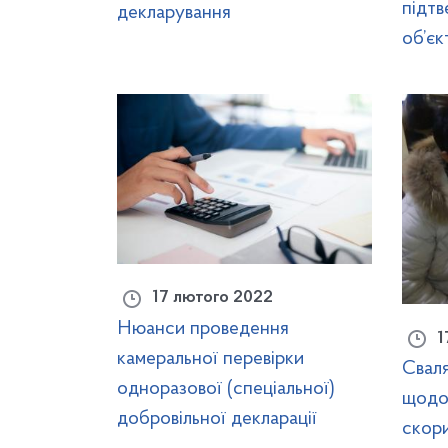
підтв
декларування
об’єк
17 лютого 2022
Нюанси проведення
1
камеральної перевірки
Свал
одноразової (спеціальної)
щодо
добровільної декларації
скор