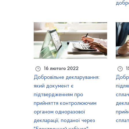
добр
16 лютого 2022
1
Добровільне декларування:
Добро
який документ є
підл
підтвердженням про
сплач
прийняття контролюючим
декла
органом одноразової
прий
декларації, поданої через
спла