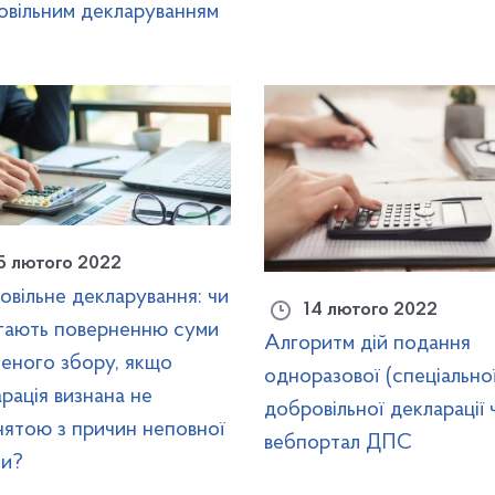
овільним декларуванням
5 лютого 2022
вільне декларування: чи
14 лютого 2022
ягають поверненню суми
Алгоритм дій подання
еного збору, якщо
одноразової (спеціально
рація визнана не
добровільної декларації 
нятою з причин неповної
вебпортал ДПС
ти?