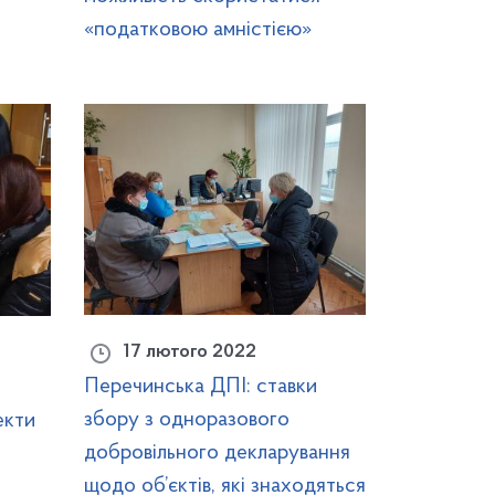
«податковою амністією»
17 лютого 2022
Перечинська ДПІ: ставки
збору з одноразового
екти
добровільного декларування
щодо об’єктів, які знаходяться