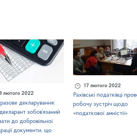
17 лютого 2022
8 лютого 2022
Рахівські податківці про
разове декларування:
робочу зустріч щодо
декларант зобов’язаний
«податкової амністії»
ати до добровільної
рації документи, що