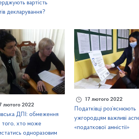
ерджують вартість
тів декларування?
17 лютого 2022
7 лютого 2022
Податківці роз’яснюють
явська ДПІ: обмеження
ужгородцям важливі асп
 того, хто може
«податкової амністії»
истатись одноразовим