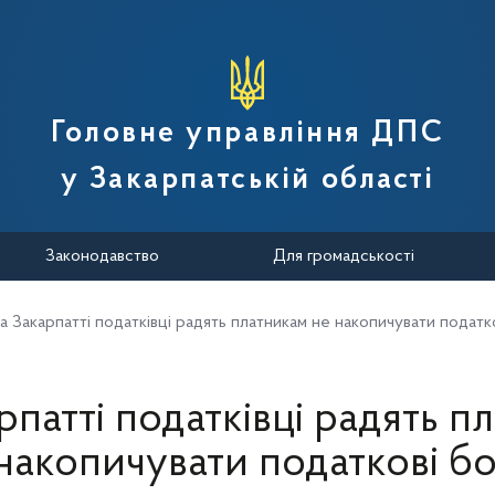
вної податкової служби України
Головне управління ДПС
у Закарпатській області
Законодавство
Для громадськості
а Закарпатті податківці радять платникам не накопичувати податк
рпатті податківці радять п
накопичувати податкові б