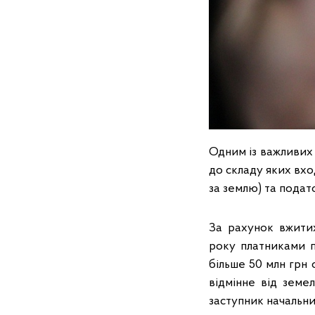
Одним із важливих 
до складу яких вхо
за землю) та подат
За рахунок вжитих
року платниками п
більше 50 млн грн
відмінне від земе
заступник начальни