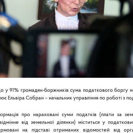
 що у 91% громадян-боржників сума податкового боргу 
лює Ельвіра Собран – начальник управління по роботі з п
нформація про нараховані суми податків (плати за зе
ідмінне від земельної ділянки) міститься у податков
ормовані на підставі отриманих відомостей від орга