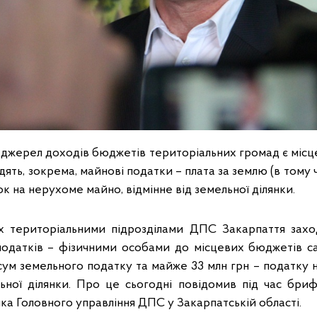
джерел доходів бюджетів територіальних громад є місце
дять, зокрема, майнові податки – плата за землю (в тому 
ок на нерухоме майно, відмінне від земельної ділянки.
 територіальними підрозділами ДПС Закарпаття заход
одатків – фізичними особами до місцевих бюджетів с
 сум земельного податку та майже 33 млн грн – податку 
льної ділянки. Про це сьогодні повідомив під час бриф
ка Головного управління ДПС у Закарпатській області.