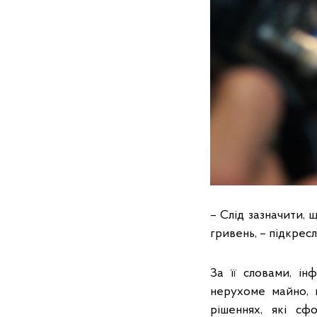
– Слід зазначити,
гривень, – підкрес
За її словами, і
нерухоме майно, в
рішеннях, які сф