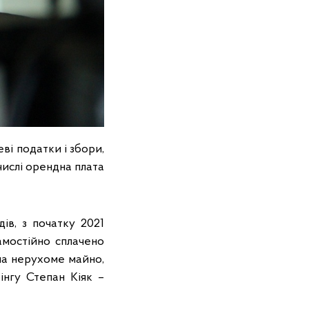
ві податки і збори,
числі орендна плата
ів, з початку 2021
амостійно сплачено
на нерухоме майно,
інгу Степан Кіяк –