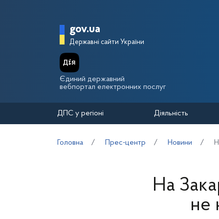
Перейти до основного вмісту
Головна сторінка Держа
gov.ua
Державні сайти України
Єдиний державний
вебпортал електронних послуг
ДПС у регіоні
Діяльність
Головна
Прес-центр
Новини
Н
На Зака
не 