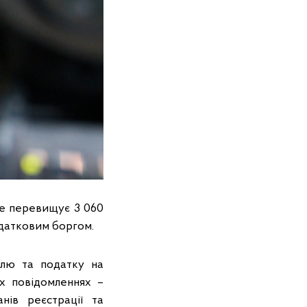
не перевищує 3 060
одатковим боргом.
млю та податку на
их повідомленнях –
нів реєстрації та