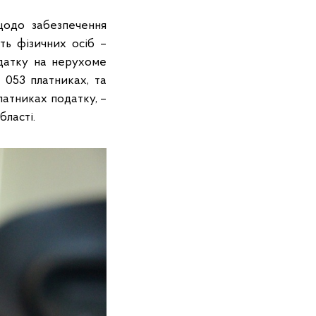
щодо забезпечення
ть фізичних осіб –
одатку на нерухоме
7 053 платниках, та
латниках податку, –
бласті.