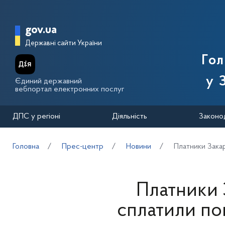
Перейти до основного вмісту
Головна сторінка Державної п
gov.ua
Державні сайти України
Го
у 
Єдиний державний
вебпортал електронних послуг
ДПС у регіоні
Діяльність
Законо
Головна
Прес-центр
Новини
Платники Закар
Платники 
сплатили по