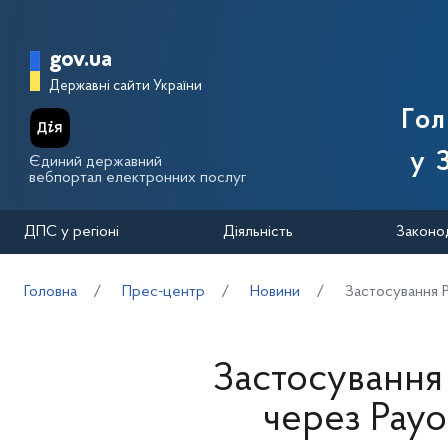
Перейти до основного вмісту
Головна сторінка Державної п
gov.ua
Державні сайти України
Го
у 
Єдиний державний
вебпортал електронних послуг
ДПС у регіоні
Діяльність
Законо
Головна
Прес-центр
Новини
Застосування 
Застосуванн
через Payo