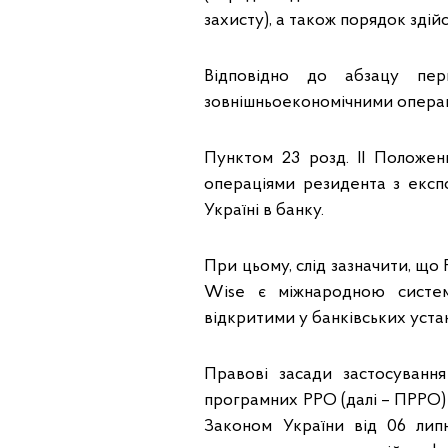
захисту), а також порядок здій
Відповідно до абзацу п
зовнішньоекономічними операц
Пунктом 23 розд. ІІ Положе
операціями резидента з експ
Україні в банку.
При цьому, слід зазначити, що 
Wise є міжнародною систем
відкритими у банківських уста
Правові засади застосуванн
програмних РРО (далі – ПРРО) 
Законом України від 06 лип