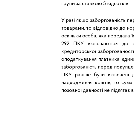
групи за ставкою 5 відсотків.
У разі якщо заборгованість п
товарами, то відповідно до но
оскільки особа, яка передала їх
292 ПКУ включаються до с
кредиторської заборгованост
оподаткування платника єдино
заборгованість перед покупце
ПКУ раніше були включені д
надходження коштів, то сума
позовної давності не підлягає