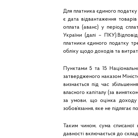
Для платника єдиного податку
є дата відвантаження товарів
оплата (аванс) у період спл
України (далі – ПКУ).Відпові
платники єдиного податку тр
обліку щодо доходів та витрат 
Пунктами 5 та 15 Національно
затвердженого наказом Міністер
визнається під час збільшен
власного капіталу (за винятком
за умови, що оцінка доходу
зобов’язання, яке не підлягає 
Таким чином, сума списаної 
давності включається до скла