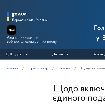
Перейти до основного вмісту
Головна сторінка Державної п
gov.ua
Державні сайти України
Го
у 
Єдиний державний
вебпортал електронних послуг
ДПС у регіоні
Діяльність
Законо
Головна
Прес-центр
Новини
Щодо включенн
Щодо включе
єдиного пода