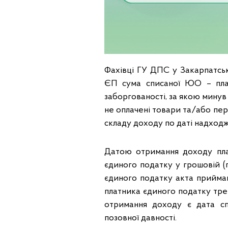
Фахівці ГУ ДПС у Закарпатськ
ЄП сума списаної ЮО – плат
заборгованості, за якою минув
не оплачені товари та/або пер
складу доходу по даті надходж
Датою отримання доходу пла
єдиного податку у грошовій (г
єдиного податку акта прийман
платника єдиного податку трет
отримання доходу є дата сп
позовної давності.