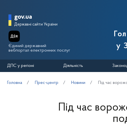
Перейти до основного вмісту
Головна сторінка Державної п
gov.ua
Державні сайти України
Го
у 
Єдиний державний
вебпортал електронних послуг
ДПС у регіоні
Діяльність
Законо
Головна
Прес-центр
Новини
Під час ворож
Під час воро
по